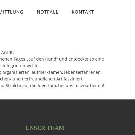
RMITTLUNG
NOTFALL
KONTAKT
 Arndt.
chönen Tages „auf den Hund“ und entdeckte so eine
h integrieren wollte.
ig-organisierten, aufmerksamen, lebenserfahrenen,
en- und tierfreundlichen Art fasziniert.
d Strolchi auf die Idee kam, bei uns mitzuarbeiten!
UNSER TEAM