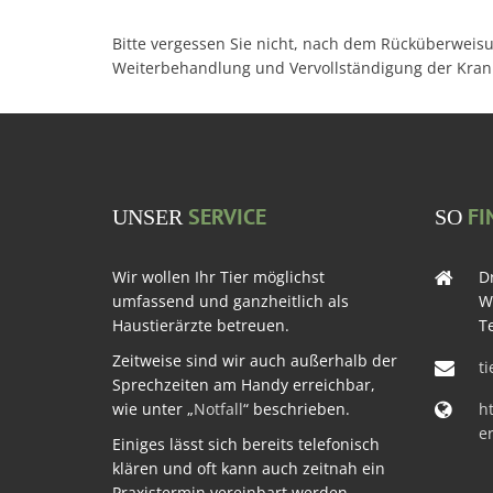
Bitte vergessen Sie nicht, nach dem Rücküberweisu
Weiterbehandlung und Vervollständigung der Krank
SERVICE
FI
UNSER
SO
Wir wollen Ihr Tier möglichst
Dr
umfassend und ganzheitlich als
W
Haustierärzte betreuen.
Te
Zeitweise sind wir auch außerhalb der
t
Sprechzeiten am Handy erreichbar,
wie unter „
Notfall
“ beschrieben.
ht
e
Einiges lässt sich bereits telefonisch
klären und oft kann auch zeitnah ein
Praxistermin vereinbart werden.