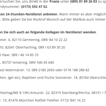
ersuchen Sie, uns direkt in der
Praxis
unter
(089) 81 89 26 83
zu sp
 Handynummer:
(0173) 592 47 52
.
ten 24-Stunden-Notdienst anbieten
. Wann immer es aber möglich 
n. Bitte geben Sie bei Rückruf-Wunsch auf der Mailbox auch imme
nnen Sie sich auch an folgende Kollegen im Notdienst wenden
:
estr. 6, 82110 Germering, 089/ 84 10 22 22
10, 82041 Oberhaching, 089 / 63 89 30 20
0 Haar, 089 / 46 14 85 10
6, 85737 Ismaning, 089/ 540 45 640
e) Veterinärstr. 13, 089 2180 2650 oder 0176 188 288 82
chen, Igel etc), Reptilien und Fische Sonnenstr. 18, 85764 Obersch
Feiertag/WE 8-19h) Kreuzstr. 22, 82319 Starnberg/Percha, 08151 / 
. 10, 81476 München Notfall-Telefon: 0172/ 841 16 22