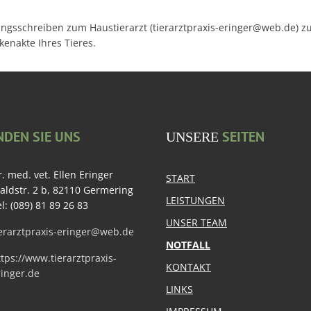
ngsschreiben zum Haustierarzt (tierarztpraxis-eringer@web.de) zu 
enakte Ihres Tieres.
NDEN SIE UNS
SEITEN
UNSERE
. med. vet. Ellen Eringer
START
aldstr. 2 b, 82110 Germering
LEISTUNGEN
l: (089) 81 89 26 83
UNSER TEAM
ierarztpraxis-eringer@web.de
NOTFALL
tps://www.tierarztpraxis-
KONTAKT
ringer.de
LINKS